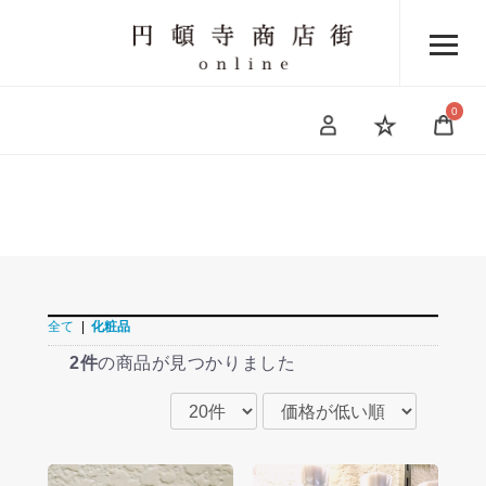
0
円頓寺オンライン商店街
全て
|
化粧品
2件
の商品が見つかりました